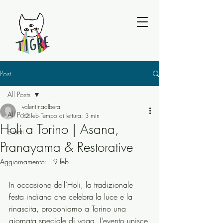
Post
All Posts
valentinaalbera
All Posts
12 feb
Tempo di lettura: 3 min
Holi a Torino | Asana,
Eventi
Pranayama & Restorative
Aggiornamento:
19 feb
In occasione dell’Holi, la tradizionale 
festa indiana che celebra la luce e la 
rinascita, proponiamo a Torino una 
giornata speciale di yoga. L’evento unisce 